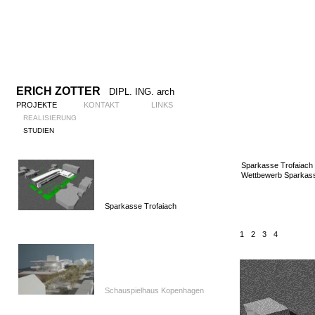
ERICH ZOTTER
DIPL. ING. arch
PROJEKTE
KONTAKT
LINKS
REALISIERUNG
STUDIEN
Sparkasse Trofaiach
Wettbewerb Sparkasse
Sparkasse Trofaiach
1
2
3
4
Schauspielhaus Kopenhagen