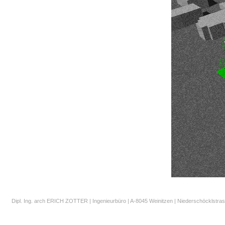
Dipl. Ing. arch ERICH ZOTTER | Ingenieurbüro | A-8045 Weinitzen | Niederschöcklstrass