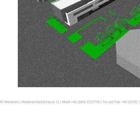
5 Weinitzen | Niederschöcklstrasse 11 | Mobil +43 (664) 3121745 | Tel und Fax +43 (3132) 30