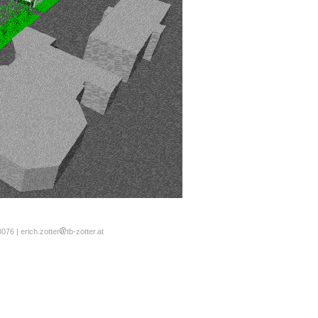
76 | erich.zotter
tb-zotter.at