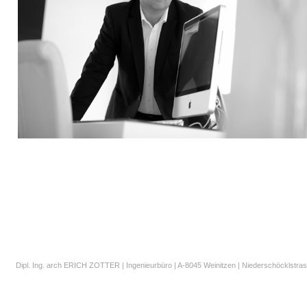
Dipl. Ing. arch ERICH ZOTTER | Ingenieurbüro | A-8045 Weinitzen | Niederschöcklstrass