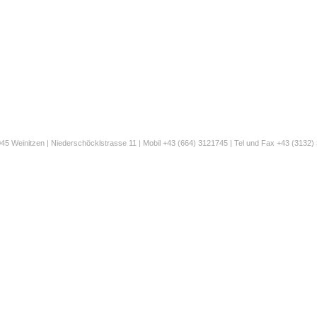
5 Weinitzen | Niederschöcklstrasse 11 | Mobil +43 (664) 3121745 | Tel und Fax +43 (3132) 3